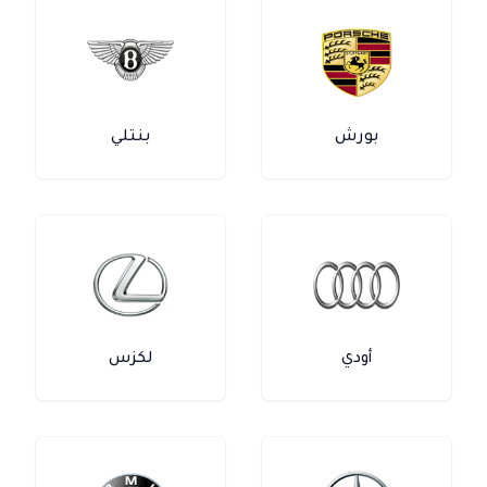
بورش
بنتلي
أودي
لكزس