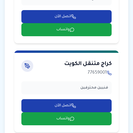
اتصل الآن
واتساب
كراج متنقل الكويت
77659001
فنيين محترفين
اتصل الآن
واتساب