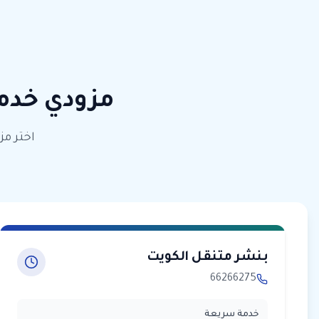
مزودي خدم
اختر مز
بنشر متنقل الكويت
66266275
خدمة سريعة