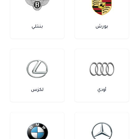
بورش
بنتلي
أودي
لكزس