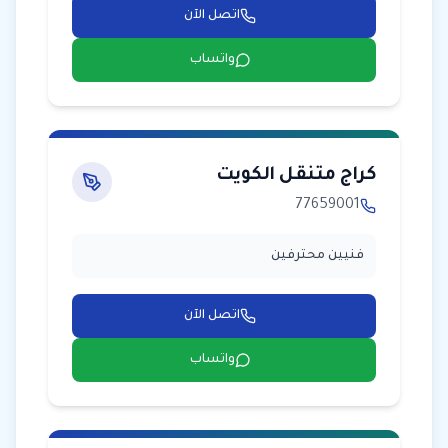
اتصل الآن
واتساب
كراج متنقل الكويت
77659001
فنيين محترفين
اتصل الآن
واتساب